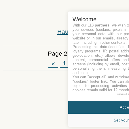
Welcome
With our 113
partners
, we wish t
your devices (cookies, pixels in
Haut
your personal data with our par
website or in our emails, alread
later, including in other contexts.
Processing this data (identifiers,
loyalty programs, IP, postal add
Page 2 de 2
geolocation, etc.) allows devel
content, commercial offers an
«
1
2
screens (including by email, pos
personalising them, measuring t
audiences.
You can "accept all" and withdraw
"cookies" footer link
. You can al
object to processing activitie
choices remain valid for 12 month
powered 
Accep
Set your